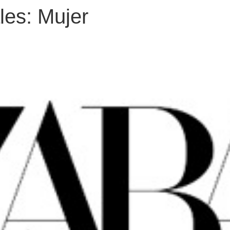
les:
Mujer